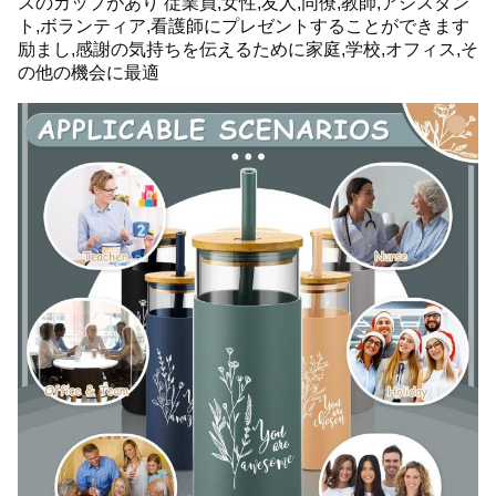
スのカップがあり 従業員,女性,友人,同僚,教師,アシスタン
ト,ボランティア,看護師にプレゼントすることができます
励まし,感謝の気持ちを伝えるために家庭,学校,オフィス,そ
の他の機会に最適