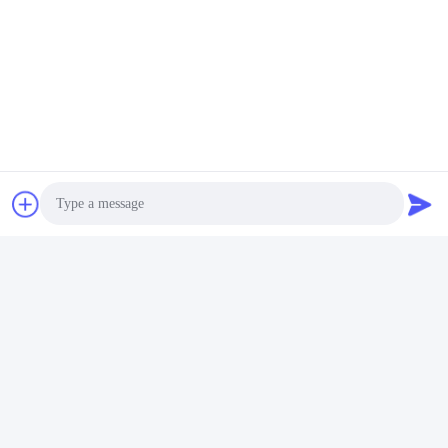
Photo
Video Call
Audio Call