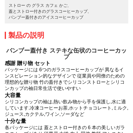
ストロー の グラス カフェ かご
, 
蓋とストロー付きのグラスコーヒーカップ
, 
バンブー蓋付きのアイスコーヒーカップ
製品の説明
バンブー蓋付き ステキな缶状のコーヒーカッ
プ
感謝 贈り物 セット
パッケージには 6つのガラスコーヒーカップが 異なるイ
ンスピレーション的なデザインで 従業員や同僚のための
理想的な贈り物 竹の蓋付きでシリコンストローとシリコ
ンカップの袖日常生活で使いやすい
大容量
シリコンカップの袖は,熱い飲み物から手を保護し,水に適
しています.冷凍コーヒーお茶,ホットチョコレート,ミルク,
ジュース,カクテル,ワイン,ソーダなど
十分な量
各パッケージには 蓋とストロー付きの 6 本の美しいガラ