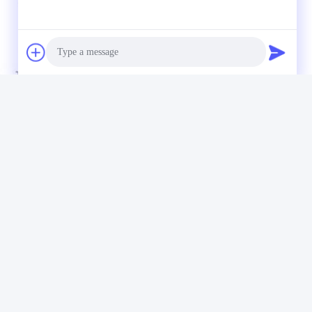
Photo
Video Call
Audio Call