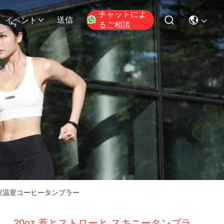
チャットによ
送信
イベント
るご相談
温室温室コーヒータンブラー
20oz 蓋とストローと スキニータンブラ