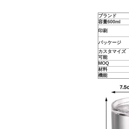
ブランド
容量600ml
印刷
パッケージ
カスタマイズ
可能
MOQ
材料
機能