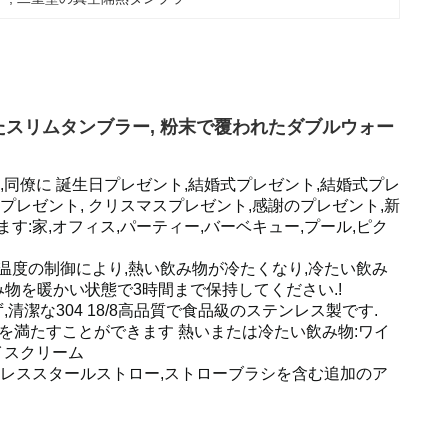
れたスリムタンブラー, 粉末で覆われたダブルウォー
友人,同僚に 誕生日プレゼント,結婚式プレゼント,結婚式プレ
プレゼント, クリスマスプレゼント,感謝のプレゼント,新
:家,オフィス,パーティー,バーベキュー,プール,ピク
温度の制御により,熱い飲み物が冷たくなり,冷たい飲み
物を暖かい状態で3時間まで保持してください.!
清潔な304 18/8高品質で食品級のステンレス製です.
を満たすことができます 熱いまたは冷たい飲み物:ワイ
アイスクリーム
ンレススタールストロー,ストローブラシを含む追加のア