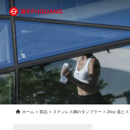
ホーム
>
製品
>
ステンレス鋼のタンブラー
>
20oz 蓋