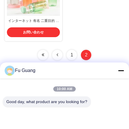
インターネット 有名 二重目的 小
型 爽やかな 水杯 切り離せる分隔
器 夏の携帯柄 学生 DIY 水杯
お問い合わせ
1
2
Fu Guang
迅速な連絡
10:00 AM
Good day, what product are you looking for?
アドレス
違う53サイエンスアベニュー ハイテク地区 230008 ヘーフェ
イ アンヒー 中国
テレ